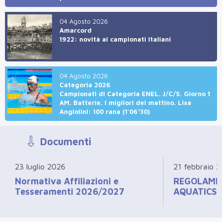
04 Agosto 2026
Amarcord
1922: novità ai campionati italiani
04 Agosto 2026
Categoria 2026
Campionati di Categoria ENEL. J/C/S. Giorno 1
AM. Batterie. I migliori del mattino. Lisa
Angiolini: 100 rana (1'06"30)
Documenti
23 luglio 2026
21 febbraio 
Normativa Affiliazioni e
REGOLAME
Tesseramenti 2026/2027
AQUATICS 