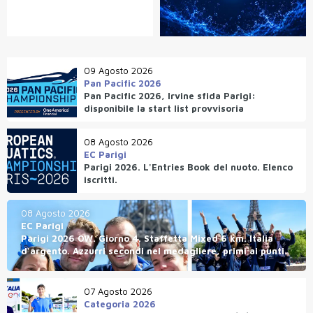
09 Agosto 2026
Pan Pacific 2026
Pan Pacific 2026, Irvine sfida Parigi:
disponibile la start list provvisoria
08 Agosto 2026
EC Parigi
Parigi 2026. L'Entries Book del nuoto. Elenco
iscritti.
08 Agosto 2026
EC Parigi
Parigi 2026 OW. Giorno 4. Staffetta Mixed 6 km. Italia
d'argento. Azzurri secondi nel medagliere, primi ai punti.
07 Agosto 2026
Categoria 2026