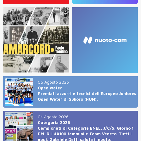
05 Agosto 2026
Open water
Premiati azzurri e tecnici dell'Europeo Juniores
Open Water di Sukoro (HUN).
04 Agosto 2026
Categoria 2026
Campionati di Categoria ENEL. J/C/S. Giorno 1
PM. RIJ 4X100 femminile Team Veneto. Tutti i
podi. Gabriele Detti saluta il nuoto.