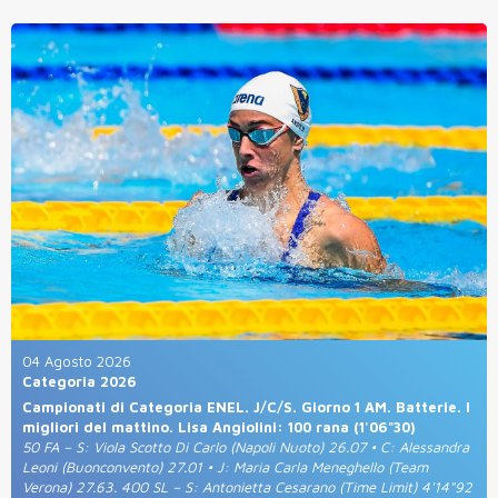
04 Agosto 2026
Categoria 2026
Campionati di Categoria ENEL. J/C/S. Giorno 1 AM. Batterie. I
migliori del mattino. Lisa Angiolini: 100 rana (1'06"30)
50 FA – S: Viola Scotto Di Carlo (Napoli Nuoto) 26.07 • C: Alessandra
Leoni (Buonconvento) 27.01 • J: Maria Carla Meneghello (Team
Verona) 27.63. 400 SL – S: Antonietta Cesarano (Time Limit) 4'14"92