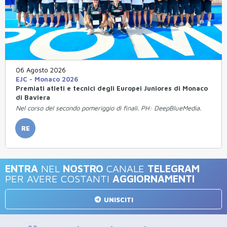
06 Agosto 2026
EJC - Monaco 2026
Premiati atleti e tecnici degli Europei Juniores di Monaco
di Baviera
Nel corso del secondo pomeriggio di finali. PH: DeepBlueMedia.
RE
ENTRA
NEL
NOSTRO
CANALE
TELEGRAM
PER AVERE COSTANTI
AGGIORNAMENTI
UNISCITI