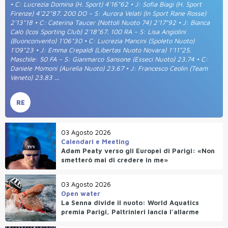
• C: Lucrezia Domina (H. Sport) 4'16"62 • J: Sofia Biagi (H. Sport
Firenze) 4'22"87. 200 DO – S: Aurora Velati (In Sport Rane Rosse)
2'13"18 • C: Caterina Taucer (Nottoli Nuoto 74) 2'17"92 • J: Bianca
Calò (Icos Sporting Club) 2'18"67. 100 RA – S: Lisa Angiolini
(Buonconvento) 1'06"30 • C: Lucrezia Mancini (Spoleto Nuoto)
1'09"23 • J: Emma Crepaldi (Libertas Nuoto Novara) 1'11"25.
Maschile: 50 FA – S: Gianmarco Sansone (Esseci Nuoto) 23.74 • C:
Daniele Momoni (Aurelia Nuoto) 23.67 • J: Francesco Ceolin (Team
Veneto) 23.83 ...
RE
03 Agosto 2026
Calendari e Meeting
Adam Peaty verso gli Europei di Parigi: «Non
smetterò mai di credere in me»
03 Agosto 2026
Open water
La Senna divide il nuoto: World Aquatics
premia Parigi, Paltrinieri lancia l'allarme