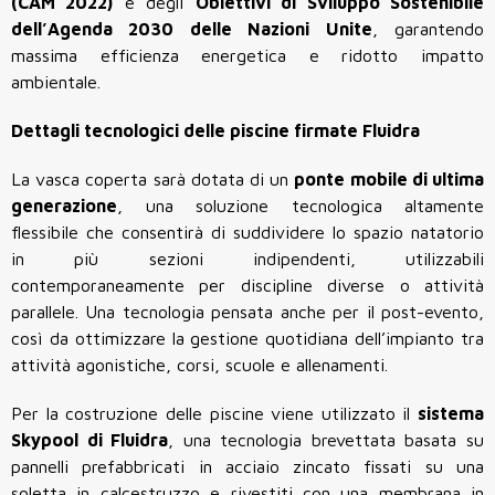
(CAM 2022)
e degli
Obiettivi di Sviluppo Sostenibile
dell’Agenda 2030 delle Nazioni Unite
, garantendo
massima efficienza energetica e ridotto impatto
ambientale.
Dettagli tecnologici delle piscine firmate Fluidra
La vasca coperta sarà dotata di un
ponte mobile di ultima
generazione
, una soluzione tecnologica altamente
flessibile che consentirà di suddividere lo spazio natatorio
in più sezioni indipendenti, utilizzabili
contemporaneamente per discipline diverse o attività
parallele. Una tecnologia pensata anche per il post-evento,
così da ottimizzare la gestione quotidiana dell’impianto tra
attività agonistiche, corsi, scuole e allenamenti.
Per la costruzione delle piscine viene utilizzato il
sistema
Skypool di Fluidra
, una tecnologia brevettata basata su
pannelli prefabbricati in acciaio zincato fissati su una
soletta in calcestruzzo e rivestiti con una membrana in