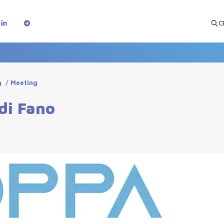
C
g
/
Meeting
 di Fano