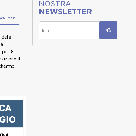
NOSTRA
NEWSLETTER
WNLOAD
della
la
i per 8
sizione il
schermo