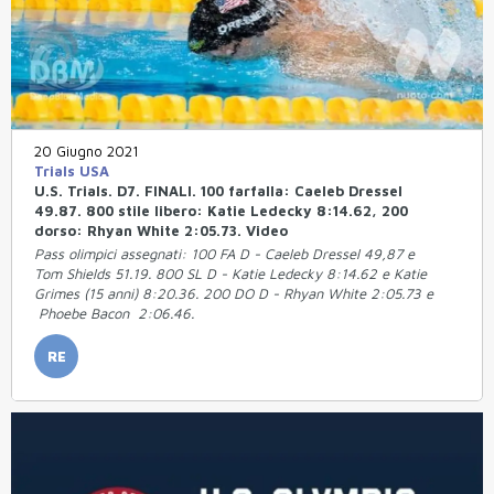
20 Giugno 2021
Trials USA
U.S. Trials. D7. FINALI. 100 farfalla: Caeleb Dressel
49.87. 800 stile libero: Katie Ledecky 8:14.62, 200
dorso: Rhyan White 2:05.73. Video
Pass olimpici assegnati: 100 FA D - Caeleb Dressel 49,87 e
Tom Shields 51.19. 800 SL D - Katie Ledecky 8:14.62 e Katie
Grimes (15 anni) 8:20.36. 200 DO D - Rhyan White 2:05.73 e
Phoebe Bacon 2:06.46.
RE