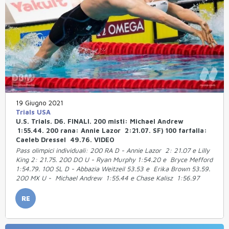
19 Giugno 2021
Trials USA
U.S. Trials. D6. FINALI. 200 misti: Michael Andrew
1:55.44. 200 rana: Annie Lazor 2:21.07. SF) 100 farfalla:
Caeleb Dressel 49.76. VIDEO
Pass olimpici individuali: 200 RA D - Annie Lazor 2: 21.07 e Lilly
King 2: 21.75. 200 DO U - Ryan Murphy 1:54.20 e Bryce Mefford
1:54.79. 100 SL D - Abbazia Weitzeil 53.53 e Erika Brown 53.59.
200 MX U - Michael Andrew 1:55.44 e Chase Kalisz 1:56.97
RE