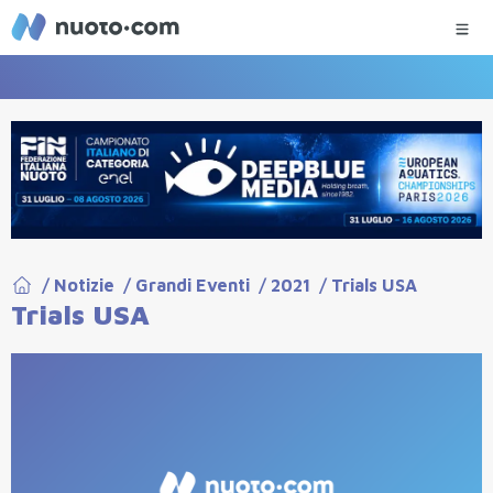
/
Notizie
/
Grandi Eventi
/
2021
/
Trials USA
Trials USA