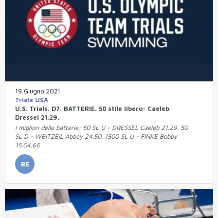
19 Giugno 2021
Trials USA
U.S. Trials. D7. BATTERIE. 50 stile libero: Caeleb
Dressel 21.29.
I migliori delle batterie: 50 SL U - DRESSEL Caeleb 21.29. 50
SL D - WEITZEIL Abbey 24.50. 1500 SL U - FINKE Bobby
15.04.66
RE