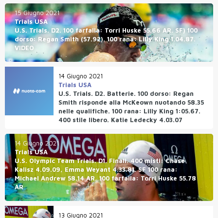
15 Giugno 2021
Trials USA
U.S. Trials. D2. 100 farfalla: Torri Huske 55.66 AR. SF) 100
dorso: Regan Smith (57.92). 100 rana: Lilly King 1.04.87.
VIDEO
14 Giugno 2021
Trials USA
U.S. Trials. D2. Batterie. 100 dorso: Regan
Smith risponde alla McKeown nuotando 58.35
nelle qualifiche. 100 rana: Lilly King 1:05.67.
400 stile libero. Katie Ledecky 4.03.07
14 Giugno 2021
Trials USA
U.S. Olympic Team Trials. D1. Finali. 400 misti: Chase
Kalisz 4.09.09, Emma Weyant 4.33.81. SF 100 rana:
Michael Andrew 58.14 AR, 100 farfalla: Torri Huske 55.78
AR
13 Giugno 2021