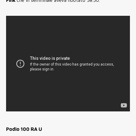
Fink
che in semifinale aveva nuotato 58.50.
Podio 100 RA U