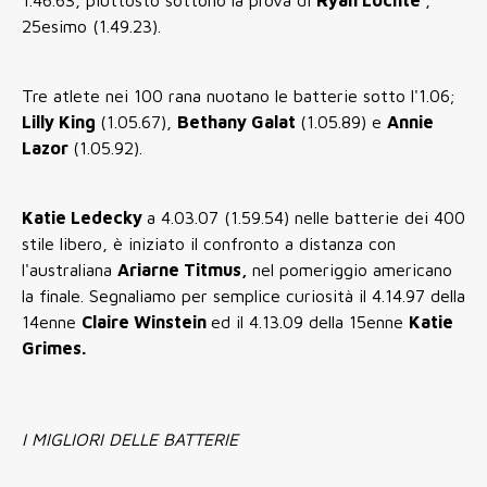
1.46.63, piuttosto sottono la prova di
Ryan Lochte
,
25esimo (1.49.23).
Tre atlete nei 100 rana nuotano le batterie sotto l'1.06;
Lilly King
(1.05.67),
Bethany Galat
(1.05.89) e
Annie
Lazor
(1.05.92).
Katie Ledecky
a 4.03.07 (1.59.54) nelle batterie dei 400
stile libero, è iniziato il confronto a distanza con
l'australiana
Ariarne Titmus,
nel pomeriggio americano
la finale. Segnaliamo per semplice curiosità il 4.14.97 della
14enne
Claire Winstein
ed il 4.13.09 della 15enne
Katie
Grimes.
I MIGLIORI DELLE BATTERIE