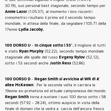
30.19), suo personal best stagionale, secondo tempo per
Annie Lazor
(1.05.37), al momento i loro riscontri
cronometrici risultano il primo ed il secondo tempo
mondiale, in attesa della finale, da segnalare l'105.71 della
17enne
Lydia Jacoby.
100 DORSO U
-
In cinque sotto i 53".
Il migliore di tutti
è stato
Ryan Murphy
(52.22), secondo tempo mondiale
stagionale alle spalle del russo
Evgeny Rylov
(52,12),
sotto i 53 secondi anche
Justin Ress
(52.86).
100 DORSO D
-
Regan Smith si avvicina al WR di
K
ailee McKeown
. Per la seconda volta in carriera la
19enne ex-primatista ed attuale campionessa del mondo
Regan Smith
torna a nuotare i suoi 100 dorso sotto i 58
secondi (57.92 - 28.24), ottimo auspicio in vista della
finale di domani che la vedrà a caccia dell'ancora fresco