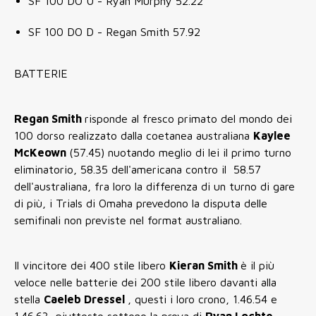
SF 100 DO U - Ryan Murphy 52.22
SF 100 DO D - Regan Smith 57.92
BATTERIE
Regan Smith
risponde al fresco primato del mondo dei
100 dorso realizzato dalla coetanea australiana
Kaylee
McKeown
(57.45) nuotando meglio di lei il primo turno
eliminatorio, 58.35 dell'americana contro il 58.57
dell'australiana, fra loro la differenza di un turno di gare
di più, i Trials di Omaha prevedono la disputa delle
semifinali non previste nel format australiano.
Il vincitore dei 400 stile libero
Kieran Smith
è il più
veloce nelle batterie dei 200 stile libero davanti alla
stella
Caeleb Dressel
, questi i loro crono, 1.46.54 e