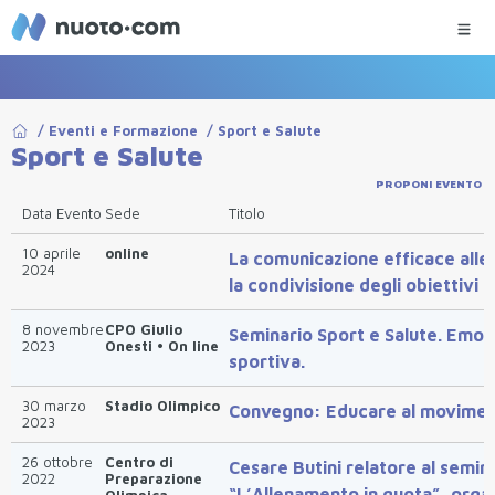
/
Eventi e Formazione
/
Sport e Salute
Sport e Salute
PROPONI EVENTO
Data Evento
Sede
Titolo
10 aprile
online
La comunicazione efficace allen
2024
la condivisione degli obiettivi t
8 novembre
CPO Giulio
Seminario Sport e Salute. Emozi
2023
Onesti • On line
sportiva.
30 marzo
Stadio Olimpico
Convegno: Educare al movime
2023
26 ottobre
Centro di
Cesare Butini relatore al semin
2022
Preparazione
“L’Allenamento in quota”, orga