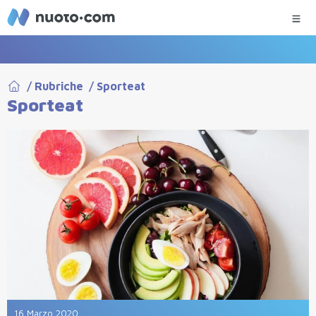
/
Rubriche
/
Sporteat
Sporteat
16 Marzo 2020