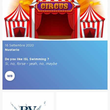
16 Settembre 2020
Nuotario
Do you like ISL Swimming ?
Si, no, forse - yeah, no, maybe
WB