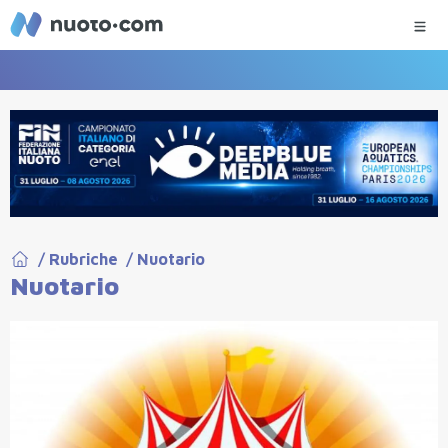
/
Rubriche
/
Nuotario
Nuotario