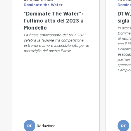
Dominate the Water
Domina
"Dominate The Water":
DTW, 
l'ultimo atto del 2023 a
sigla
Mondello
In occas
Dominat
La finale emozionante del tour 2023
di nuoto
celebra la fusione tra competizione
con il M
estrema e amore incondizionato per le
Pollenz
meraviglie del nostro Paese
associaz
partner 
sponsor
Campio
RE
Redazione
RE