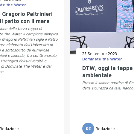
te the Water
Gregorio Paltrinieri
 il patto con il mare
ione della terza tappa di
e the Water il campione olimpico
 Gregorio Paltrinieri sigla il Patto
are elaborato dall’Università di
o e sottoscritto da numerose
23 Settembre 2023
ioni e aziende, fra cui Granarolo,
Dominate the Water
strategico dell’università e
 di Dominate The Water e del
DTW, oggi la tappa 
ne
ambientale
Presso il salone nautico di Gen
della sicurezza navale, hanno 
Redazione
RE
Redazione