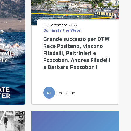
26 Settembre 2022
Dominate the Water
Grande successo per DTW
Race Positano, vincono
 The
Filadelli, Paltrinieri e
novità
Pozzobon. Andrea Filadelli
alle
e Barbara Pozzobon i
vincitori del premio finale
RE
Redazione