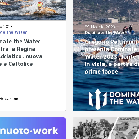
io 2023
29 Maggio 2023
te the Water
Dominate the Water
nate the Water
Gregorio Paltrinieri
tra la Regina
presenta Dominate
Adriatico: nuova
Water 2023: tante 
 a Cattolica
in vista, a partire d
prime tappe
Redazione