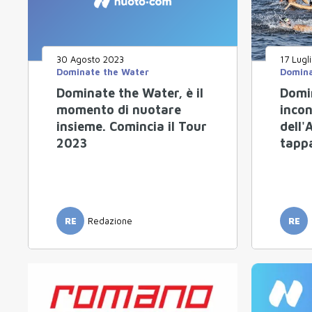
30 Agosto 2023
17 Lugl
Dominate the Water
Domina
Dominate the Water, è il
Domi
momento di nuotare
incon
insieme. Comincia il Tour
dell'
2023
tappa
RE
Redazione
RE