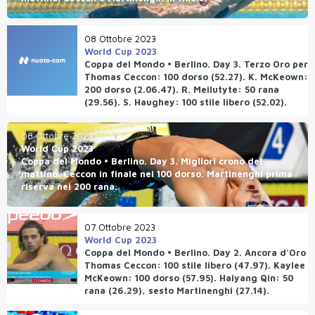
08 Ottobre 2023
World Cup 2023
Coppa del Mondo • Berlino. Day 3. Terzo Oro per
Thomas Ceccon: 100 dorso (52.27). K. McKeown:
200 dorso (2.06.47). R. Meilutyte: 50 rana
(29.56). S. Haughey: 100 stile libero (52.02).
08 Ottobre 2023
World Cup 2023
Coppa del Mondo • Berlino. Day 3. Migliori crono del
mattino. Ceccon in finale nei 100 dorso. Martinenghi prima
riserva nei 200 rana.
07 Ottobre 2023
World Cup 2023
Coppa del Mondo • Berlino. Day 2. Ancora d'Oro
Thomas Ceccon: 100 stile libero (47.97). Kaylee
McKeown: 100 dorso (57.95). Haiyang Qin: 50
rana (26.29), sesto Martinenghi (27.14).