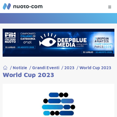
/
Notizie
/
Grandi Eventi
/
2023
/
World Cup 2023
World Cup 2023