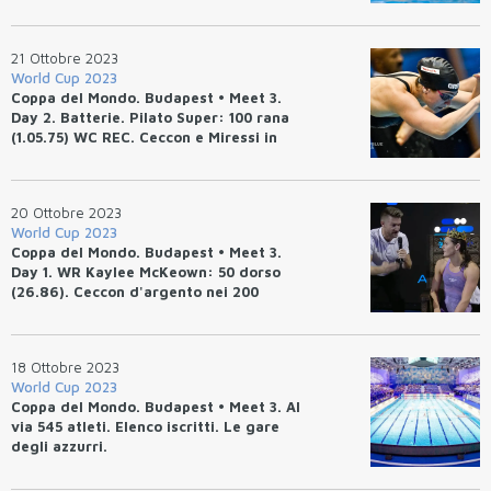
21 Ottobre 2023
World Cup 2023
Coppa del Mondo. Budapest • Meet 3.
Day 2. Batterie. Pilato Super: 100 rana
(1.05.75) WC REC. Ceccon e Miressi in
finale.
20 Ottobre 2023
World Cup 2023
Coppa del Mondo. Budapest • Meet 3.
Day 1. WR Kaylee McKeown: 50 dorso
(26.86). Ceccon d'argento nei 200
dorso. Samuel Short: 400 stile libero
(3.44.51). Zhang Yufei: 200 farfalla
(2.05.65). Haiyang Qin: 100 rana (57.82).
18 Ottobre 2023
World Cup 2023
Coppa del Mondo. Budapest • Meet 3. Al
via 545 atleti. Elenco iscritti. Le gare
degli azzurri.