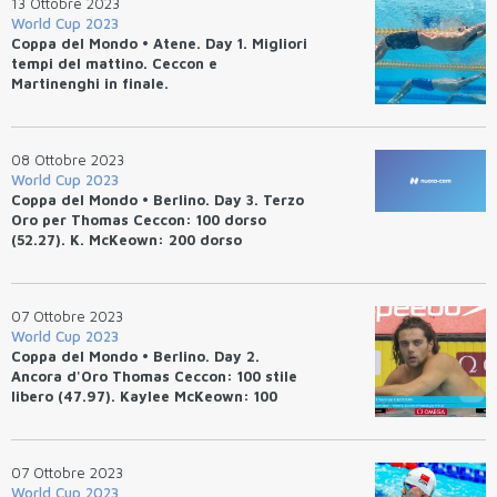
13 Ottobre 2023
World Cup 2023
Coppa del Mondo • Atene. Day 1. Migliori
tempi del mattino. Ceccon e
Martinenghi in finale.
08 Ottobre 2023
World Cup 2023
Coppa del Mondo • Berlino. Day 3. Terzo
Oro per Thomas Ceccon: 100 dorso
(52.27). K. McKeown: 200 dorso
(2.06.47). R. Meilutyte: 50 rana (29.56).
S. Haughey: 100 stile libero (52.02).
07 Ottobre 2023
World Cup 2023
Coppa del Mondo • Berlino. Day 2.
Ancora d'Oro Thomas Ceccon: 100 stile
libero (47.97). Kaylee McKeown: 100
dorso (57.95). Haiyang Qin: 50 rana
(26.29), sesto Martinenghi (27.14).
07 Ottobre 2023
World Cup 2023