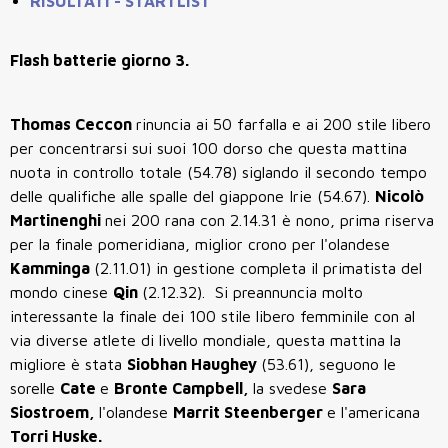
RISULTATI - STARTLIST
Flash batterie giorno 3.
Thomas Ceccon
rinuncia ai 50 farfalla e ai 200 stile libero
per concentrarsi sui suoi 100 dorso che questa mattina
nuota in controllo totale (54.78) siglando il secondo tempo
delle qualifiche alle spalle del giappone Irie (54.67).
Nicolò
Martinenghi
nei 200 rana con 2.14.31 è nono, prima riserva
per la finale pomeridiana, miglior crono per l'olandese
Kamminga
(2.11.01) in gestione completa il primatista del
mondo cinese
Qin
(2.12.32). Si preannuncia molto
interessante la finale dei 100 stile libero femminile con al
via diverse atlete di livello mondiale, questa mattina la
migliore è stata
Siobhan Haughey
(53.61), seguono le
sorelle
Cate
e
Bronte Campbell,
la svedese
Sara
Siostroem,
l'olandese
Marrit Steenberger
e l'americana
Torri Huske.