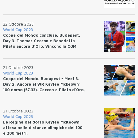
22 Ottobre 2023
World Cup 2023
Coppa del Mondo conclusa. Budapest.
Day 3. Thomas Ceccon e Benedetta
Pilato ancora d'Oro. Vincono la CdM
2023: Kaylee McKeown e Haiyang Qin
21 Ottobre 2023
World Cup 2023
Coppa del Mondo. Budapest • Meet 3.
Day 2. Ancora al WR Kaylee Mckeown:
100 dorso (57.33). Ceccon e Pilato d'Oro,
Miressi al bronzo. Siobhan Haughey: 200
stile libero (1.54.08). Haiyang Qin: 50
rana (26.30)
21 Ottobre 2023
World Cup 2023
La Regina del dorso Kaylee McKeown
attesa nelle distanze olimpiche dei 100
e 200 metri.