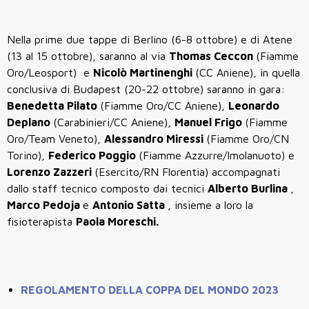
Nella prime due tappe di Berlino (6-8 ottobre) e di Atene
(13 al 15 ottobre), saranno al via
Thomas Ceccon
(Fiamme
Oro/Leosport) e
Nicolò Martinenghi
(CC Aniene), in quella
conclusiva di Budapest (20-22 ottobre) saranno in gara:
Benedetta Pilato
(Fiamme Oro/CC Aniene),
Leonardo
Deplano
(Carabinieri/CC Aniene),
Manuel Frigo
(Fiamme
Oro/Team Veneto),
Alessandro Miressi
(Fiamme Oro/CN
Torino),
Federico Poggio
(Fiamme Azzurre/Imolanuoto) e
Lorenzo Zazzeri
(Esercito/RN Florentia) accompagnati
dallo staff tecnico composto dai tecnici
Alberto Burlina
,
Marco Pedoja
e
Antonio Satta
, insieme a loro la
fisioterapista
Paola Moreschi.
REGOLAMENTO DELLA COPPA DEL MONDO 2023