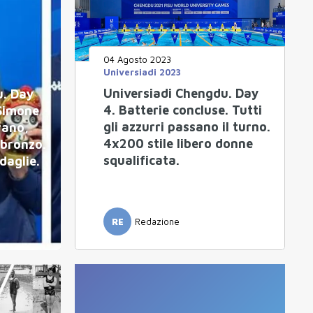
04 Agosto 2023
Universiadi 2023
Universiadi Chengdu. Day
u. Day
4. Batterie concluse. Tutti
 Simone
gli azzurri passano il turno.
rano,
4x200 stile libero donne
 bronzo.
squalificata.
daglie.
RE
Redazione