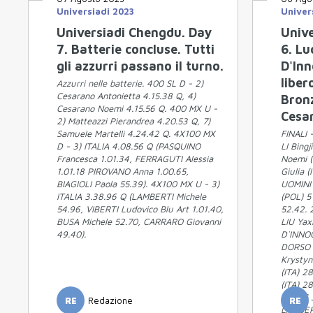
Universiadi 2023
Univer
Universiadi Chengdu. Day
Univ
7. Batterie concluse. Tutti
6. Lu
gli azzurri passano il turno.
D'Inn
liber
Azzurri nelle batterie. 400 SL D - 2)
Cesarano Antonietta 4.15.38 Q, 4)
Bronz
Cesarano Noemi 4.15.56 Q. 400 MX U -
Cesa
2) Matteazzi Pierandrea 4.20.53 Q, 7)
Samuele Martelli 4.24.42 Q. 4X100 MX
FINALI 
D - 3) ITALIA 4.08.56 Q (PASQUINO
LI Bing
Francesca 1.01.34, FERRAGUTI Alessia
Noemi (
1.01.18 PIROVANO Anna 1.00.65,
Giulia 
BIAGIOLI Paola 55.39). 4X100 MX U - 3)
UOMINI 
ITALIA 3.38.96 Q (LAMBERTI Michele
(POL) 5
54.96, VIBERTI Ludovico Blu Art 1.01.40,
52.42. 
BUSA Michele 52.70, CARRARO Giovanni
LIU Yax
49.40).
D`INNOC
DORSO 
Krystyn
(ITA) 2
(ITA) 2
JONES J
RE
Redazione
RE
LAMBERT