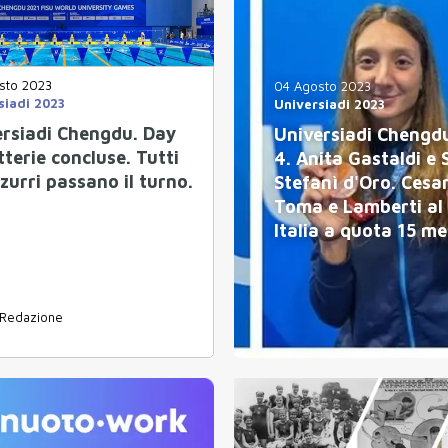
sto 2023
04 Agosto 2023
siadi 2023
Universiadi 2023
ersiadi Chengdu. Day
Universiadi Chengd
tterie concluse. Tutti
4. Anita Gastaldi e
zzurri passano il turno.
Stefanì d'Oro. Cesa
Toma e Lamberti al
Italia a quota 15 me
Redazione