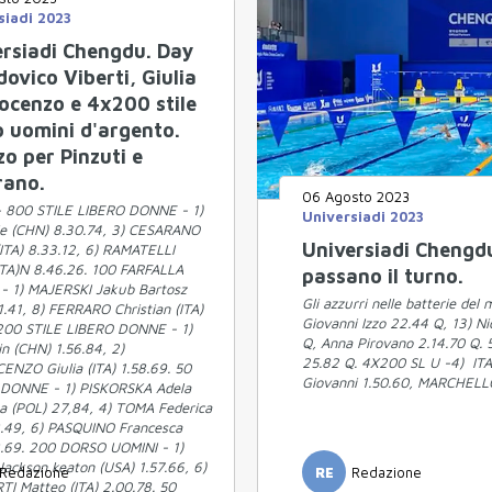
siadi 2023
ersiadi Chengdu. Day
dovico Viberti, Giulia
ocenzo e 4x200 stile
o uomini d'argento.
o per Pinzuti e
rano.
06 Agosto 2023
- 800 STILE LIBERO DONNE - 1)
Universiadi 2023
jie (CHN) 8.30.74, 3) CESARANO
Universiadi Chengdu.
ITA) 8.33.12, 6) RAMATELLI
(ITA)N 8.46.26. 100 FARFALLA
passano il turno.
- 1) MAJERSKI Jakub Bartosz
Gli azzurri nelle batterie del
1.41, 8) FERRARO Christian (ITA)
Giovanni Izzo 22.44 Q, 13) Ni
200 STILE LIBERO DONNE - 1)
Q, Anna Pirovano 2.14.70 Q. 5
in (CHN) 1.56.84, 2)
25.82 Q. 4X200 SL U -4) ITA
ENZO Giulia (ITA) 1.58.69. 50
Giovanni 1.50.60, MARCHELLO
DONNE - 1) PISKORSKA Adela
a (POL) 27,84, 4) TOMA Federica
8.49, 6) PASQUINO Francesca
8.69. 200 DORSO UOMINI - 1)
ackson keaton (USA) 1.57.66, 6)
Redazione
RE
Redazione
I Matteo (ITA) 2.00.78. 50