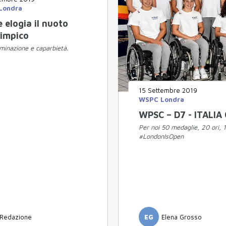
Londra
 elogia il nuoto
limpico
rminazione e caparbietà.
15 Settembre 2019
WSPC Londra
WPSC – D7 - ITALI
Per noi 50 medaglie, 20 ori, 
#LondonIsOpen
Redazione
EG
Elena Grosso