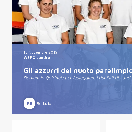
13 Novembre 2019
WSPC Londra
Gli azzurri del nuoto paralimpi
Domani in Quirinale per festeggiare i risultati di Lond
RE
Redazione