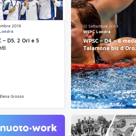
tembre 2019
12 Settembre 2019
Londra
WSPC Londra
– D5. 2 Ori e 5
WPSC – D4 – 6 meda
nti
Talamona bis d'Oro
Elena Grosso