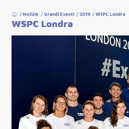
/
Notizie
/
Grandi Eventi
/
2019
/
WSPC Londra
WSPC Londra