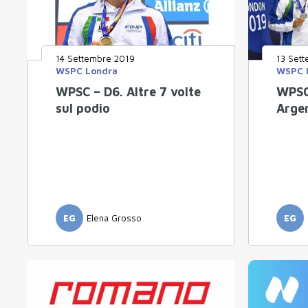
14 Settembre 2019
13 Set
WSPC Londra
WSPC 
WPSC – D6. Altre 7 volte
WPSC 
sul podio
Arge
EG
Elena Grosso
EG