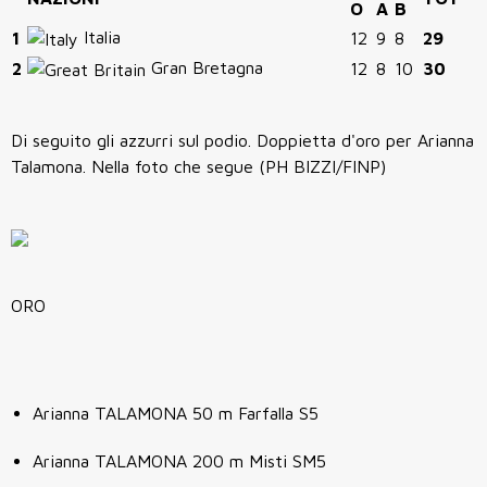
O
A
B
Italia
1
12
9
8
29
Gran Bretagna
2
12
8
10
30
Di seguito gli azzurri sul podio. Doppietta d'oro per Arianna
Talamona. Nella foto che segue (PH BIZZI/FINP)
ORO
Arianna TALAMONA 50 m Farfalla S5
Arianna TALAMONA 200 m Misti SM5