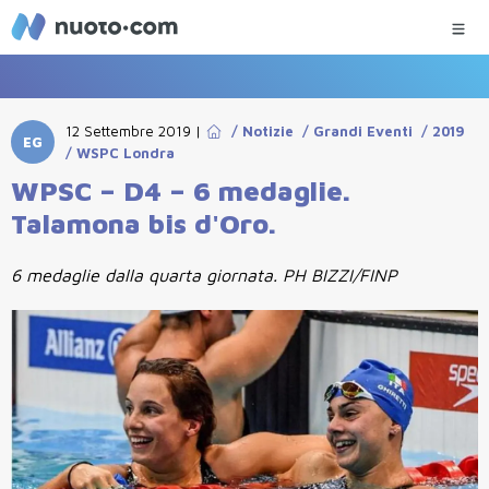
12 Settembre 2019
|
/
Notizie
/
Grandi Eventi
/
2019
EG
/
WSPC Londra
WPSC – D4 – 6 medaglie.
Talamona bis d'Oro.
6 medaglie dalla quarta giornata. PH BIZZI/FINP