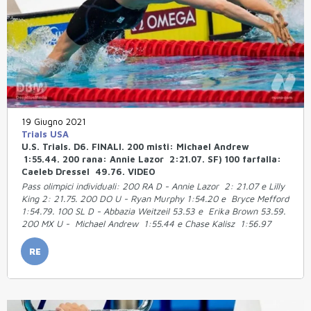
19 Giugno 2021
Trials USA
U.S. Trials. D6. FINALI. 200 misti: Michael Andrew
1:55.44. 200 rana: Annie Lazor 2:21.07. SF) 100 farfalla:
Caeleb Dressel 49.76. VIDEO
Pass olimpici individuali: 200 RA D - Annie Lazor 2: 21.07 e Lilly
King 2: 21.75. 200 DO U - Ryan Murphy 1:54.20 e Bryce Mefford
1:54.79. 100 SL D - Abbazia Weitzeil 53.53 e Erika Brown 53.59.
200 MX U - Michael Andrew 1:55.44 e Chase Kalisz 1:56.97
RE