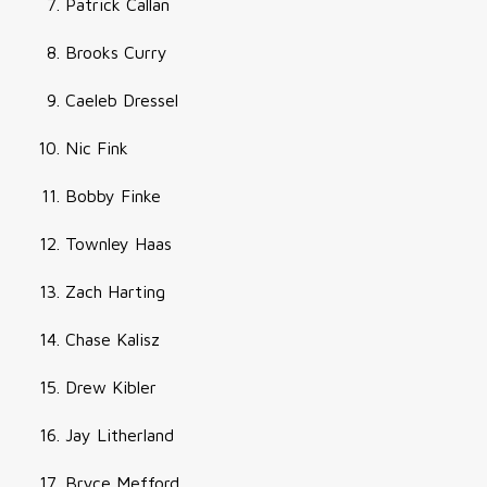
Patrick Callan
Brooks Curry
Caeleb Dressel
Nic Fink
Bobby Finke
Townley Haas
Zach Harting
Chase Kalisz
Drew Kibler
Jay Litherland
Bryce Mefford