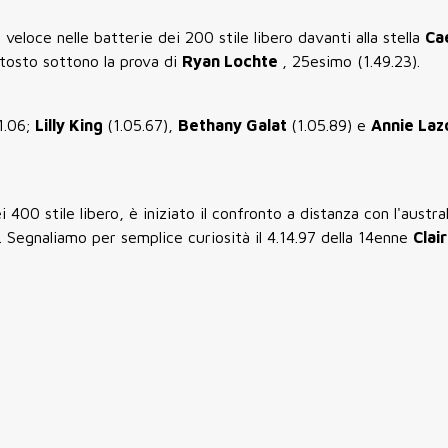
ù veloce nelle batterie dei 200 stile libero davanti alla stella
Ca
uttosto sottono la prova di
Ryan Lochte
, 25esimo (1.49.23).
1.06;
Lilly King
(1.05.67),
Bethany Galat
(1.05.89) e
Annie Laz
i 400 stile libero, è iniziato il confronto a distanza con l'austra
. Segnaliamo per semplice curiosità il 4.14.97 della 14enne
Clai
.