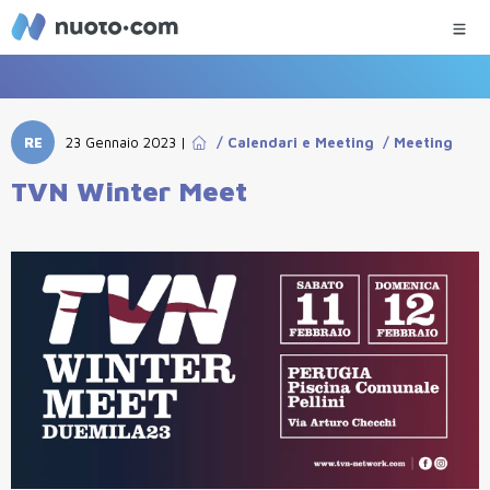
RE
23 Gennaio 2023
|
/
Calendari e Meeting
/
Meeting
TVN Winter Meet