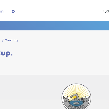
C
g
/
Meeting
up.