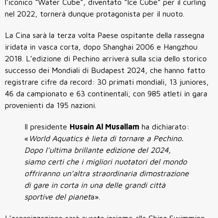
l’iconico “Water Cube”, diventato “Ice Cube” per il curling
nel 2022, tornerà dunque protagonista per il nuoto.
La Cina sarà la terza volta Paese ospitante della rassegna
iridata in vasca corta, dopo Shanghai 2006 e Hangzhou
2018. L’edizione di Pechino arriverà sulla scia dello storico
successo dei Mondiali di Budapest 2024, che hanno fatto
registrare cifre da record: 30 primati mondiali, 13 juniores,
46 da campionato e 63 continentali, con 985 atleti in gara
provenienti da 195 nazioni.
Il presidente
Husain Al Musallam
ha dichiarato:
«
World Aquatics è lieta di tornare a Pechino.
Dopo l’ultima brillante edizione del 2024,
siamo certi che i migliori nuotatori del mondo
offriranno un’altra straordinaria dimostrazione
di gare in corta in una delle grandi città
sportive del pianet
a».