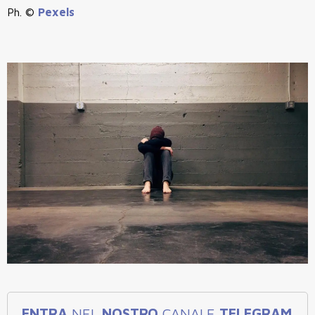
Ph. ©
Pexels
ENTRA
NEL
NOSTRO
CANALE
TELEGRAM