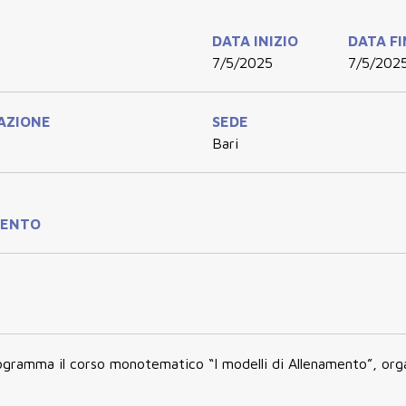
DATA INIZIO
DATA F
7/5/2025
7/5/202
AZIONE
SEDE
Bari
VENTO
rogramma il
corso monotematico “I modelli di Allenamento”, org