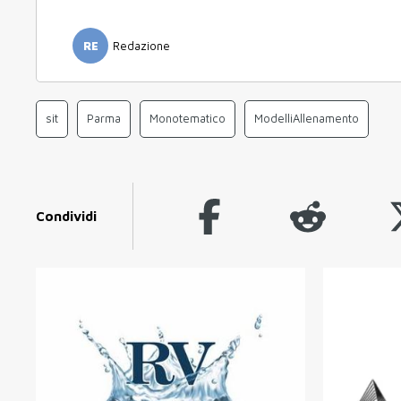
RE
Redazione
sit
Parma
Monotematico
ModelliAllenamento
Condividi