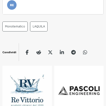
RE
Monotematico
LAQUILA
Condividi