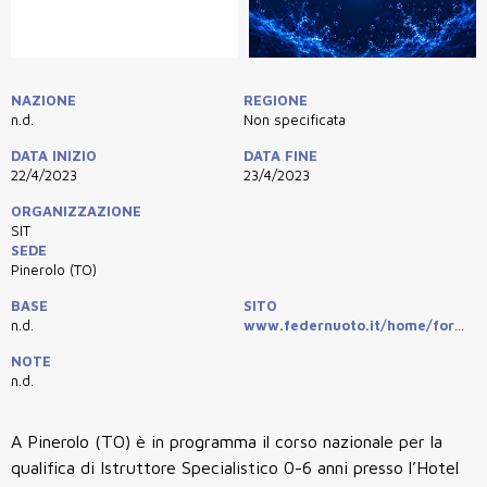
NAZIONE
REGIONE
n.d.
Non specificata
DATA INIZIO
DATA FINE
22/4/2023
23/4/2023
ORGANIZZAZIONE
SIT
SEDE
Pinerolo (TO)
BASE
SITO
n.d.
www.federnuoto.it/home/formazione/sit/corsi-eventi-e-convegni-sit/sit-corsi-eventi-convegni.html#/dettagliocorsosit/1210:corso-istruttore-specialistico-0-6-anni.html
NOTE
n.d.
A Pinerolo (TO) è in programma il corso nazionale per la
qualifica di Istruttore Specialistico 0-6 anni presso l’Hotel