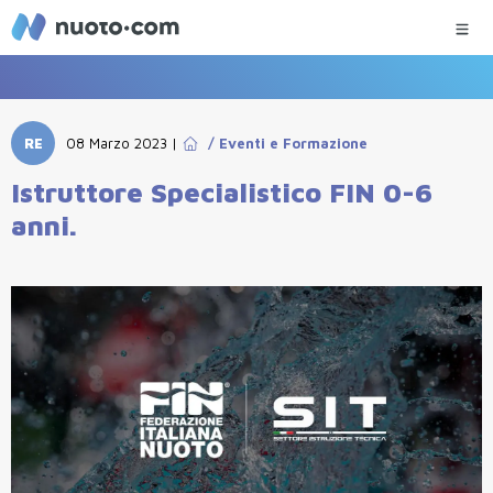
RE
08 Marzo 2023
|
/
Eventi e Formazione
Istruttore Specialistico FIN 0-6
anni.