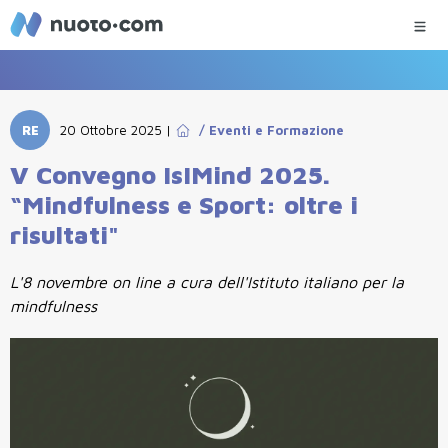
RE
20 Ottobre 2025
|
/
Eventi e Formazione
V Convegno IsIMind 2025.
“Mindfulness e Sport: oltre i
risultati"
L'8 novembre on line a cura dell'Istituto italiano per la
mindfulness