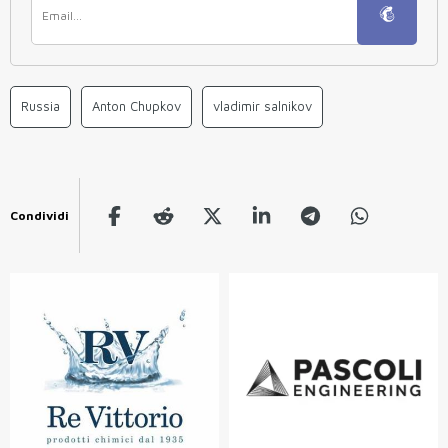
Russia
Anton Chupkov
vladimir salnikov
Condividi