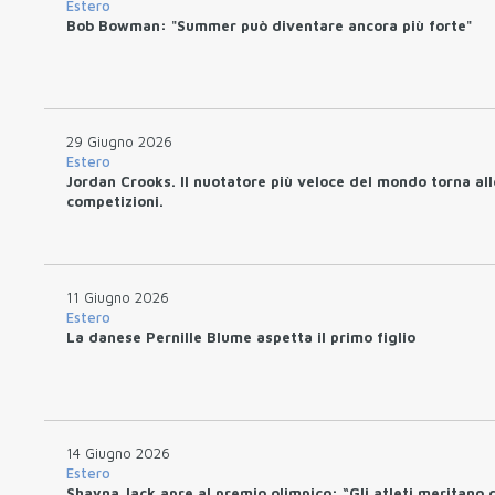
Estero
Bob Bowman: "Summer può diventare ancora più forte"
29 Giugno 2026
Estero
Jordan Crooks. Il nuotatore più veloce del mondo torna all
competizioni.
11 Giugno 2026
Estero
La danese Pernille Blume aspetta il primo figlio
14 Giugno 2026
Estero
Shayna Jack apre al premio olimpico: “Gli atleti meritano 