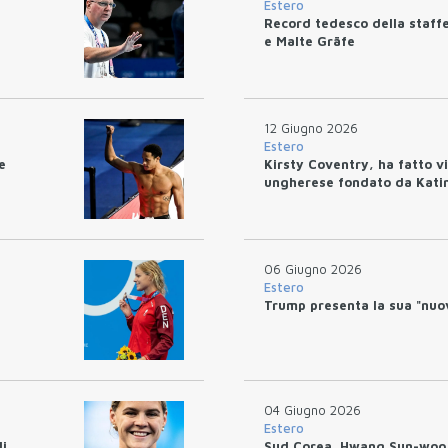
Estero
Record tedesco della staff
e Malte Gräfe
12 Giugno 2026
Estero
e
Kirsty Coventry, ha fatto vis
ungherese fondato da Kati
06 Giugno 2026
Estero
Trump presenta la sua "nuov
04 Giugno 2026
Estero
di
Sud Corea. Hwang Sun-woo e