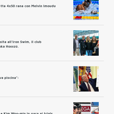
etta 4x50 rana con Melvin Imoudu
ita all'Iron Swim, il club
nka Hosszú.
a piscina":
 Kim Woo-min in gara ai trials