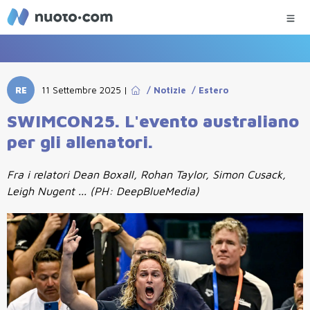
RE
11 Settembre 2025
|
/
Notizie
/
Estero
SWIMCON25. L'evento australiano
per gli allenatori.
Fra i relatori Dean Boxall, Rohan Taylor, Simon Cusack,
Leigh Nugent ... (PH: DeepBlueMedia)