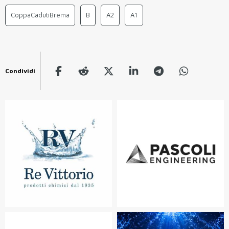
CoppaCadutiBrema
B
A2
A1
Condividi