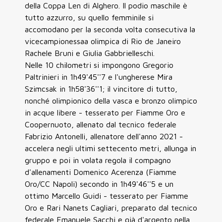
della Coppa Len di Alghero. Il podio maschile è
tutto azzurro, su quello femminile si
accomodano per la seconda volta consecutiva la
vicecampionessaa olimpica di Rio de Janeiro
Rachele Bruni e Giulia Gabbrielleschi.
Nelle 10 chilometri si impongono Gregorio
Paltrinieri in 1h49'45''7 e l'ungherese Mira
Szimcsak in 1h58'36''1; il vincitore di tutto,
nonché olimpionico della vasca e bronzo olimpico
in acque libere - tesserato per Fiamme Oro e
Coopernuoto, allenato dal tecnico federale
Fabrizio Antonelli, allenatore dell'anno 2021 -
accelera negli ultimi settecento metri, allunga in
gruppo e poi in volata regola il compagno
d'allenamenti Domenico Acerenza (Fiamme
Oro/CC Napoli) secondo in 1h49'46''5 e un
ottimo Marcello Guidi - tesserato per Fiamme
Oro e Rari Nanets Cagliari, preparato dal tecnico
federale Emanuele Sacchi e già d'argento nella