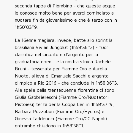
seconda tappa di Piombino - che queste acque
le conosce molto bene per averci cominciato a
nuotare fin da giovanissimo e che è terzo con in
1h50'03''9.
La 16enne magiara, invece, batte allo sprint la
brasiliana Vivian Jungblut (1h58'36''2) - fuori
classifica nel circuito e d'argento per la
graduatoria open - e la nostra stoica Rachele
Bruni - tesserata per Fiamme Oro e Aurelia
Nuoto, allieva di Emanuele Sacchi e argento
olimpico a Rio 2016 - che conclude in 1h58'36''3.
Alle spalle della trentaduenne fiorentina ci sono
Giulia Gabbrielleschi (Fiamme Oro/Nuotatori
Pistoiesi) terza per la Coppa Len in 1h58'37''9,
Barbara Pozzobon (Fiamme Oro/Hydros) e
Ginevra Taddeucci (Fiamme Oro/CC Napoli)
entrambe chiudono in 1h58'38''1.