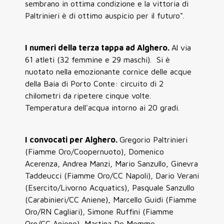
sembrano in ottima condizione e la vittoria di
Paltrinieri è di ottimo auspicio per il futuro".
I numeri della terza tappa ad Alghero.
Al via
61 atleti (32 femmine e 29 maschi). Si è
nuotato nella emozionante cornice delle acque
della Baia di Porto Conte: circuito di 2
chilometri da ripetere cinque volte.
Temperatura dell'acqua intorno ai 20 gradi.
I convocati per Alghero.
Gregorio Paltrinieri
(Fiamme Oro/Coopernuoto), Domenico
Acerenza, Andrea Manzi, Mario Sanzullo, Ginevra
Taddeucci (Fiamme Oro/CC Napoli), Dario Verani
(Esercito/Livorno Acquatics), Pasquale Sanzullo
(Carabinieri/CC Aniene), Marcello Guidi (Fiamme
Oro/RN Cagliari), Simone Ruffini (Fiamme
Oro/CC Aniene), Martina De Memme