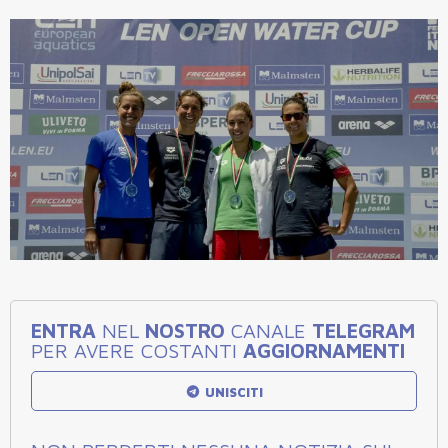
ENTRA
NEL
NOSTRO
CANALE
TELEGRAM
PER AVERE COSTANTI
AGGIORNAMENTI
UNISCITI