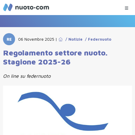
RE
06 Novembre 2025
|
/
Notizie
/
Federnuoto
Regolamento settore nuoto.
Stagione 2025-26
On line su federnuoto