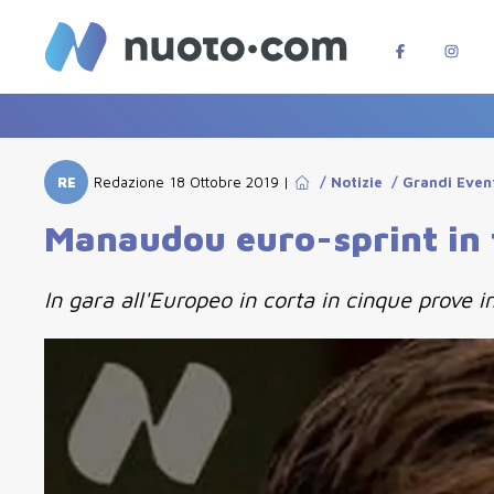
RE
Redazione
18 Ottobre 2019
|
/
Notizie
/
Grandi Even
Manaudou euro-sprint in tut
In gara all'Europeo in corta in cinque prove in