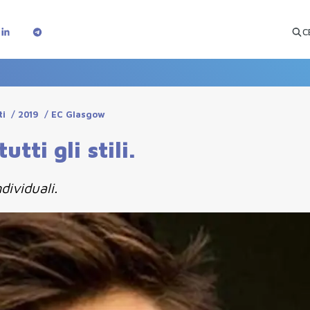
C
ti
/
2019
/
EC Glasgow
ti gli stili.
dividuali.