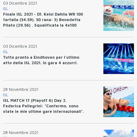
03 Dicembre 2021
ISL
Finale ISL 2021 - D1. Kelsi Dahlia WR 100
farfalla (54.59). 50 rana: 3) Benedetta
Pilato (29.56) . Squalificata la 4x100
mista da WR di Cali Condors.
03 Dicembre 2021
ISL
Tutto pronto a Eindhoven per l'ultimo
atto della ISL 2021. In gara 4 azzurri.
28 Novembre 2021
ISL
ISL MATCH 17 (Playoff 6) Day 2.
Federica Pellegrini: "Confermo, sono
state le mie ultime gare internazionali".
Matteo Rivolta MVP del match. Orsi,
Ceccon, Razzetti, tripletta nei 100 misti.
28 Novembre 2021