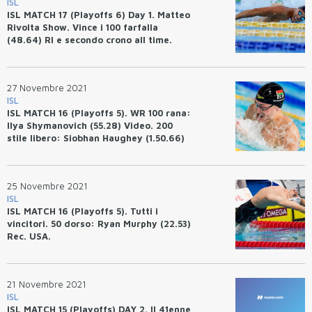
ISL
ISL MATCH 17 (Playoffs 6) Day 1. Matteo
Rivolta Show. Vince i 100 farfalla
(48.64) RI e secondo crono all time.
27 Novembre 2021
ISL
ISL MATCH 16 (Playoffs 5). WR 100 rana:
Ilya Shymanovich (55.28) Video. 200
stile libero: Siobhan Haughey (1.50.66)
Rec. Asia. 200 farfalla: Vince Ilaria
Bianchi (2.06.33)
25 Novembre 2021
ISL
ISL MATCH 16 (Playoffs 5). Tutti i
vincitori. 50 dorso: Ryan Murphy (22.53)
Rec. USA.
21 Novembre 2021
ISL
ISL MATCH 15 (Playoffs) DAY 2. Il 41enne