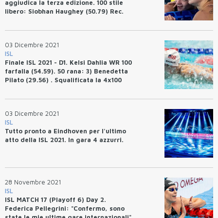
aggiudica la terza edizione. 100 stile
libero: Siobhan Haughey (50.79) Rec.
Asia. 100 rana: Nick Fink 55.56 Rec. USA.
03 Dicembre 2021
ISL
Finale ISL 2021 - D1. Kelsi Dahlia WR 100
farfalla (54.59). 50 rana: 3) Benedetta
Pilato (29.56) . Squalificata la 4x100
mista da WR di Cali Condors.
03 Dicembre 2021
ISL
Tutto pronto a Eindhoven per l'ultimo
atto della ISL 2021. In gara 4 azzurri.
28 Novembre 2021
ISL
ISL MATCH 17 (Playoff 6) Day 2.
Federica Pellegrini: "Confermo, sono
state le mie ultime gare internazionali".