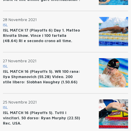
Matteo Rivolta MVP del match. Orsi,
Ceccon, Razzetti, tripletta nei 100 misti.
28 Novembre 2021
ISL
ISL MATCH 17 (Playoffs 6) Day 1. Matteo
Rivolta Show. Vince i 100 farfalla
(48.64) RI e secondo crono all time.
27 Novembre 2021
ISL
ISL MATCH 16 (Playoffs 5). WR 100 rana:
Ilya Shymanovich (55.28) Video. 200
stile libero: Siobhan Haughey (1.50.66)
Rec. Asia. 200 farfalla: Vince Ilaria
Bianchi (2.06.33)
25 Novembre 2021
ISL
ISL MATCH 16 (Playoffs 5). Tutti i
vincitori. 50 dorso: Ryan Murphy (22.53)
Rec. USA.