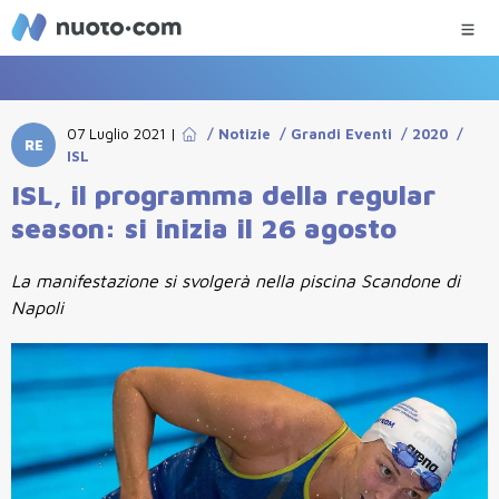
07 Luglio 2021
|
/
Notizie
/
Grandi Eventi
/
2020
/
RE
ISL
ISL, il programma della regular
season: si inizia il 26 agosto
La manifestazione si svolgerà nella piscina Scandone di
Napoli