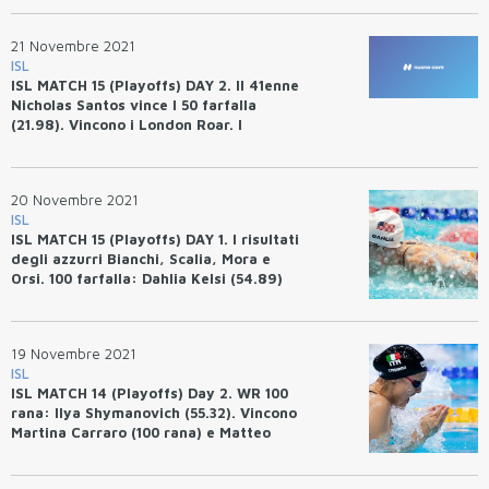
21 Novembre 2021
ISL
ISL MATCH 15 (Playoffs) DAY 2. Il 41enne
Nicholas Santos vince I 50 farfalla
(21.98). Vincono i London Roar. I
risultati degli azzurri.
20 Novembre 2021
ISL
ISL MATCH 15 (Playoffs) DAY 1. I risultati
degli azzurri Bianchi, Scalia, Mora e
Orsi. 100 farfalla: Dahlia Kelsi (54.89)
Record ISL.
19 Novembre 2021
ISL
ISL MATCH 14 (Playoffs) Day 2. WR 100
rana: Ilya Shymanovich (55.32). Vincono
Martina Carraro (100 rana) e Matteo
Rivolta (50 farfalla). AQC terzi.