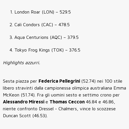
London Roar (LON) – 529.5
Cali Condors (CAC) – 478.5
Aqua Centurions (AQC) – 379.5
Tokyo Frog Kings (TOK) – 376.5
Highlights azzurri.
Sesta piazza per
Federica Pellegrini
(52.74) nei 100 stile
libero stravinti dalla campionessa olimpica australiana Emma
McKeon (51.74). Fra gli uomini sesto e settimo crono per
Alessandro Miressi
e
Thomas Ceccon
46.84 e 46.86,
niente confronto Dressel - Chalmers, vince lo scozzese
Duncan Scott (46.53).