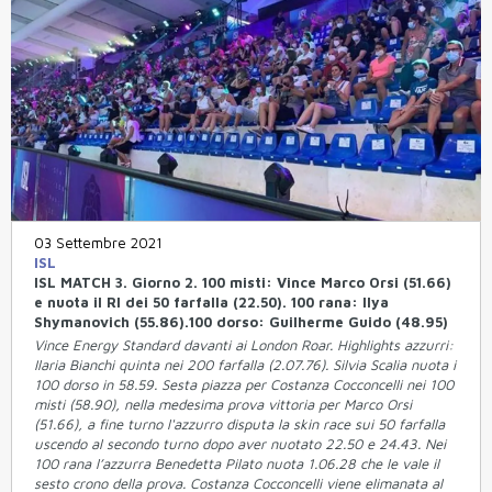
03 Settembre 2021
ISL
ISL MATCH 3. Giorno 2. 100 misti: Vince Marco Orsi (51.66)
e nuota il RI dei 50 farfalla (22.50). 100 rana: Ilya
Shymanovich (55.86).100 dorso: Guilherme Guido (48.95)
Vince Energy Standard davanti ai London Roar. Highlights azzurri:
Ilaria Bianchi quinta nei 200 farfalla (2.07.76). Silvia Scalia nuota i
100 dorso in 58.59. Sesta piazza per Costanza Cocconcelli nei 100
misti (58.90), nella medesima prova vittoria per Marco Orsi
(51.66), a fine turno l'azzurro disputa la skin race sui 50 farfalla
uscendo al secondo turno dopo aver nuotato 22.50 e 24.43. Nei
100 rana l’azzurra Benedetta Pilato nuota 1.06.28 che le vale il
sesto crono della prova. Costanza Cocconcelli viene elimanata al