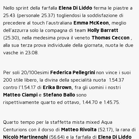
Nello sprint della farfalla
Elena Di Liddo
ferma le piastre a
25.43 (personale 25.37) togliendosi la soddisfazione di
precedere al touch l'australiana
Emma McKeon,
meglio
dell'azzurra solo la compagna di team
Holly Barratt
(25.30), nella medesima prova il veneto
Thomas Ceccon
,
alla sua terza prova individuale della giornata, nuota le due
vasche in 23.08.
Per soli 20/100esimi
Federica Pellegrini
non vince i suoi
200 stile libero, la divina della specialità nuota 1.54.37
contro l'1.54.17 di
Erika Brown,
fra gli uomini i nostri
Matteo Ciampi
e
Stefano Ballo
sono
rispettivamente quarto ed ottavo, 1.44.70 e 1.45.75.
Quarto tempo per la staffetta mista mixed Aqua
Centurions con il dorso di
Matteo Rivolta
(52.17), la rana di
Nicolò Martinenghi
(56.64) e la farfalla di
Elena Di Liddo