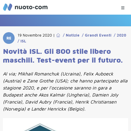
19 Novembre 2020
|
/
Notizie
/
Grandi Eventi
/
2020
RE
/
ISL
Novità ISL. Gli 800 stile libero
maschili. Test-event per il futuro.
Al via; Mikhail Romanchuk (Ucraina), Felix Auboeck
(Austria) e Zane Grothe (USA); che hanno partecipato alla
stagione 2020, e per l'occasione saranno in gara a
Budapest anche Akos Kalmár (Ungheria), Damien Joly
(Francia), David Aubry (Francia), Henrik Christiansen
(Norvegia) e Lander Henrickx (Belgio).