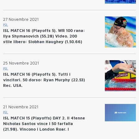
27 Novembre 2021
ISL
ISL MATCH 16 (Playoffs 5). WR 100 rana:
Ilya Shymanovich (55.28) Video. 200
stile libero: Siobhan Haughey (1.50.66)
Rec. Asia. 200 farfalla: Vince Ilaria
Bianchi (2.06.33)
25 Novembre 2021
ISL
ISL MATCH 16 (Playoffs 5). Tutti i
vincitori. 50 dorso: Ryan Murphy (22.53)
Rec. USA.
21 Novembre 2021
ISL
ISL MATCH 15 (Playoffs) DAY 2. Il 41enne
Nicholas Santos vince I 50 farfalla
(21.98). Vincono i London Roar. I
risultati degli azzurri.