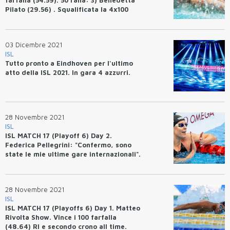
Pilato (29.56) . Squalificata la 4x100
mista da WR di Cali Condors.
03 Dicembre 2021
ISL
Tutto pronto a Eindhoven per l'ultimo
atto della ISL 2021. In gara 4 azzurri.
28 Novembre 2021
ISL
ISL MATCH 17 (Playoff 6) Day 2.
Federica Pellegrini: "Confermo, sono
state le mie ultime gare internazionali".
Matteo Rivolta MVP del match. Orsi,
Ceccon, Razzetti, tripletta nei 100 misti.
28 Novembre 2021
ISL
ISL MATCH 17 (Playoffs 6) Day 1. Matteo
Rivolta Show. Vince i 100 farfalla
(48.64) RI e secondo crono all time.