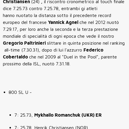
Christiansen
(24)
,
il riscontro cronometrico al touch finale
dice 7.25.73 contro 7.25.78, entrambi gi atleti
hanno nuotato la distanza sotto il precedente record
europeo del francese
Yannick Agnel
che nel 2012 nuotò
7.29.17, per loro anche la seconda e la terza prestazione
mondiale di specialità di ogni epoca che vede il nostro
Gregorio Paltrinieri
slittare in quinta posizione nel ranking
all-time (7.30.31), dopo di lui l'azzurro
Federico
Cobertaldo
che nel 2009 al "Duel in the Pool", parente
prossimo della ISL, nuotò 7.31.18.
800 SL U -
7: 25.73,
Mykhailo Romanchuk (UKR) ER
7: 25.78, Henrik Christiansen (NOR)