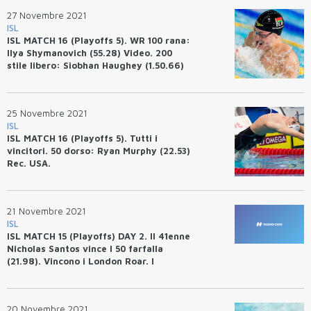
27 Novembre 2021
ISL
ISL MATCH 16 (Playoffs 5). WR 100 rana:
Ilya Shymanovich (55.28) Video. 200
stile libero: Siobhan Haughey (1.50.66)
Rec. Asia. 200 farfalla: Vince Ilaria
Bianchi (2.06.33)
25 Novembre 2021
ISL
ISL MATCH 16 (Playoffs 5). Tutti i
vincitori. 50 dorso: Ryan Murphy (22.53)
Rec. USA.
21 Novembre 2021
ISL
ISL MATCH 15 (Playoffs) DAY 2. Il 41enne
Nicholas Santos vince I 50 farfalla
(21.98). Vincono i London Roar. I
risultati degli azzurri.
20 Novembre 2021