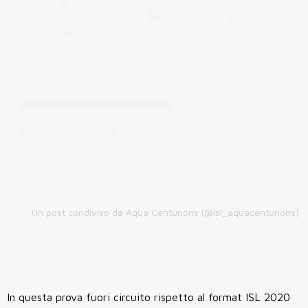
Un post condiviso da Aqua Centurions (@isl_aquacenturions)
In questa prova fuori circuito rispetto al format ISL 2020