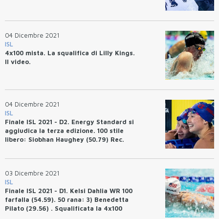
04 Dicembre 2021
ISL
4x100 mista. La squalifica di Lilly Kings.
Il video.
04 Dicembre 2021
ISL
Finale ISL 2021 - D2. Energy Standard si
aggiudica la terza edizione. 100 stile
libero: Siobhan Haughey (50.79) Rec.
Asia. 100 rana: Nick Fink 55.56 Rec. USA.
03 Dicembre 2021
ISL
Finale ISL 2021 - D1. Kelsi Dahlia WR 100
farfalla (54.59). 50 rana: 3) Benedetta
Pilato (29.56) . Squalificata la 4x100
mista da WR di Cali Condors.