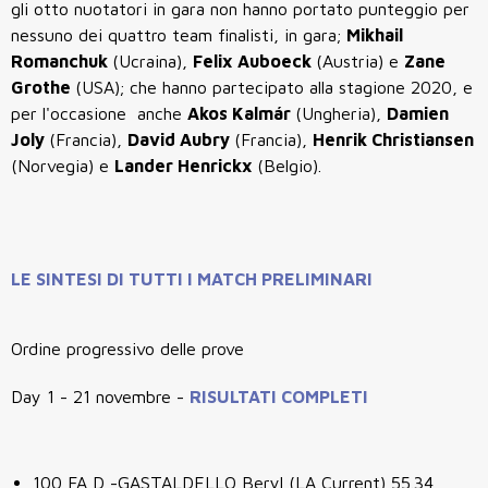
gli otto nuotatori in gara non hanno portato punteggio per
nessuno dei quattro team finalisti, in gara;
Mikhail
Romanchuk
(Ucraina),
Felix Auboeck
(Austria) e
Zane
Grothe
(USA); che hanno partecipato alla stagione 2020, e
per l'occasione anche
Akos Kalmár
(Ungheria),
Damien
Joly
(Francia),
David Aubry
(Francia),
Henrik Christiansen
(Norvegia) e
Lander Henrickx
(Belgio).
LE SINTESI DI TUTTI I MATCH PRELIMINARI
Ordine progressivo delle prove
Day 1 - 21 novembre -
RISULTATI COMPLETI
100 FA D -GASTALDELLO Beryl (LA Current) 55.34