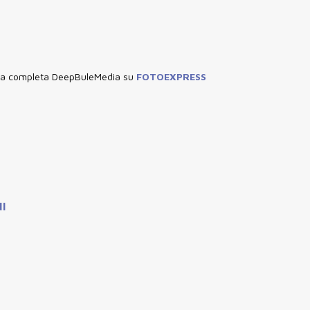
leria completa DeepBuleMedia su
FOTOEXPRESS
NI