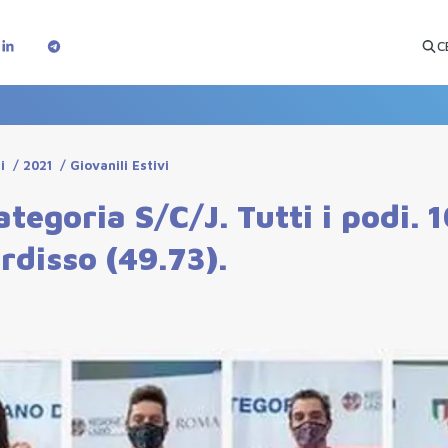
C
i
/
2021
/
Giovanili Estivi
tegoria S/C/J. Tutti i podi. 
rdisso (49.73).