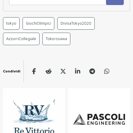
tokyo
GiochiOlimpici
DivisaTokyo2020
AzzurriCollegiale
Tokorosawa
Condividi