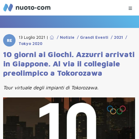
13 Luglio 2021
|
/
Notizie
/
Grandi Eventi
/
2021
/
RE
Tokyo 2020
10 giorni ai Giochi. Azzurri arrivati
in Giappone. Al via il collegiale
preolimpico a Tokorozawa
Tour virtuale degli impianti di Tokorozawa.