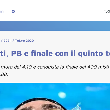
C
/
2021
/
Tokyo 2020
i, PB e finale con il quinto
l muro dei 4.10 e conquista la finale dei 400 mist
.88)