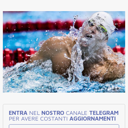
ENTRA
NEL
NOSTRO
CANALE
TELEGRAM
PER AVERE COSTANTI
AGGIORNAMENTI