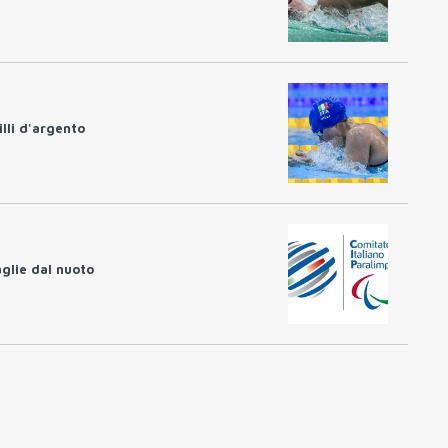
illi d'argento
glie dal nuoto