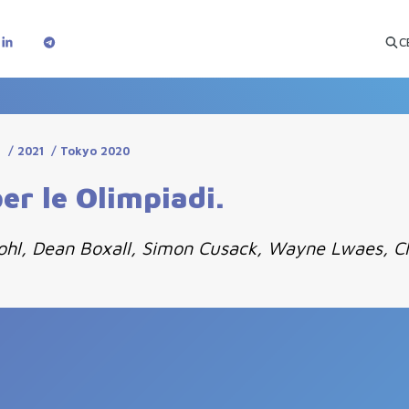
C
i
/
2021
/
Tokyo 2020
per le Olimpiadi.
Bohl, Dean Boxall, Simon Cusack, Wayne Lwaes, Ch