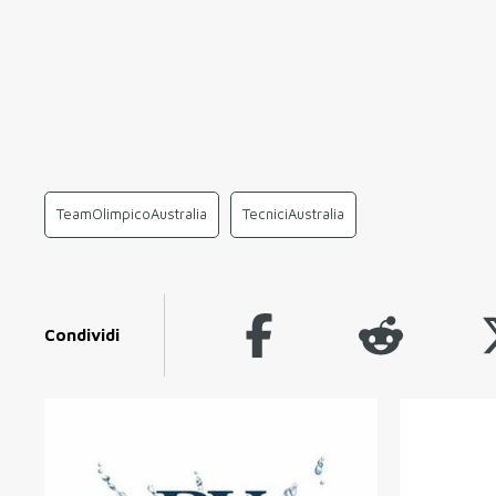
TeamOlimpicoAustralia
TecniciAustralia
Condividi