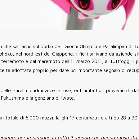
ti che saliranno sul podio dei Giochi Olimpici e Paralimpici di 
 Tohoku, nel nord-est del Giappone, i fiori arrivano da aziende si
l terremoto e dal maremoto dell'11 marzo 2011, a tutt'oggi il 
 scelta adottata proprio per dare un importante segnalo di recup
i delle Paralimpiadi invece le rose, entrambi fiori provenienti dal
 Fukushima e la genziana di Iwate.
un totale di 5.000 mazzi, larghi 17 centimetri e alti da 28 a 30
ezzamento per le persone in tutto il mondo che hanno mostrato