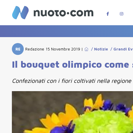
RE
Redazione
15 Novembre 2019
|
/
Notizie
/
Grandi Ev
Il bouquet olimpico come 
Confezionati con i fiori coltivati nella region