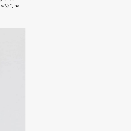
amità
", ha