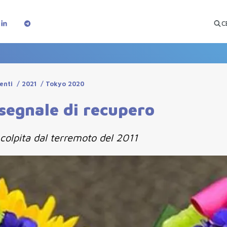
C
enti
/
2021
/
Tokyo 2020
segnale di recupero
e colpita dal terremoto del 2011