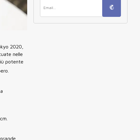
Tokyo 2020,
tuate nelle
più potente
ero.
la
 cm.
 grande