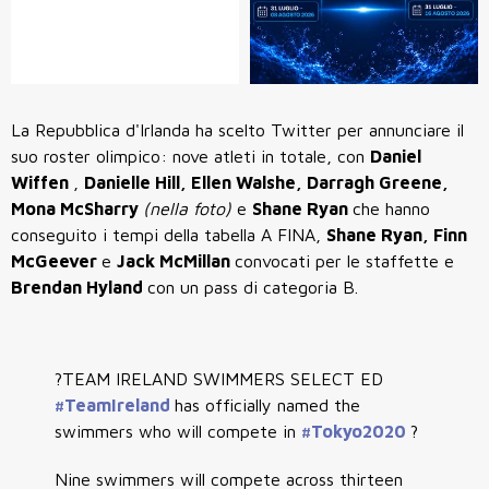
La Repubblica d'Irlanda ha scelto Twitter per annunciare il
suo roster olimpico: nove atleti in totale, con
Daniel
Wiffen
,
Danielle Hill, Ellen Walshe, Darragh Greene,
Mona McSharry
(nella foto)
e
Shane Ryan
che hanno
conseguito i tempi della tabella A FINA,
Shane Ryan,
Finn
McGeever
e
Jack McMillan
convocati per le staffette e
Brendan Hyland
con un pass di categoria B.
?TEAM IRELAND SWIMMERS SELECT ED
#TeamIreland
has officially named the
swimmers who will compete in
#Tokyo2020
?
Nine swimmers will compete across thirteen