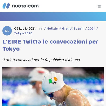
08 Luglio 2021
|
/
Notizie
/
Grandi Eventi
/
2021
/
RE
Tokyo 2020
L'EIRE twitta le convocazioni per
Tokyo
9 atleti convocati per la Repubblica d'Irlanda