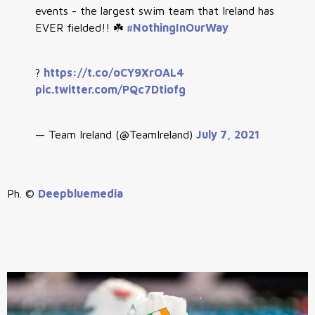
events - the largest swim team that Ireland has
EVER fielded!! ☘️
#NothingInOurWay
?
https://t.co/oCY9XrOAL4
pic.twitter.com/PQc7Dtiofg
— Team Ireland (@TeamIreland)
July 7, 2021
Ph. ©
Deepbluemedia