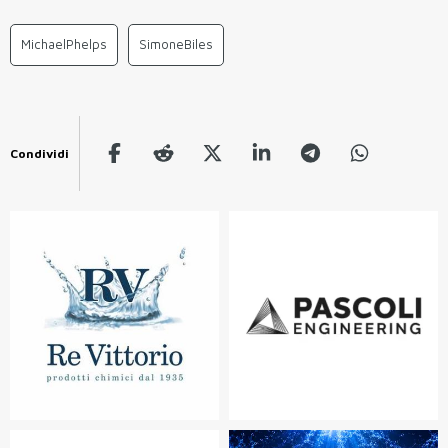
MichaelPhelps
SimoneBiles
Condividi