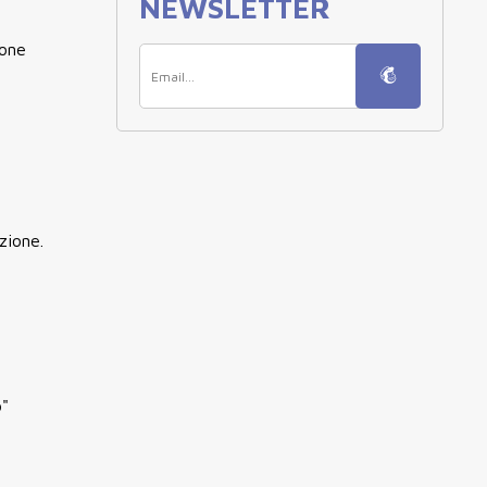
NEWSLETTER
ione
zione.
o"