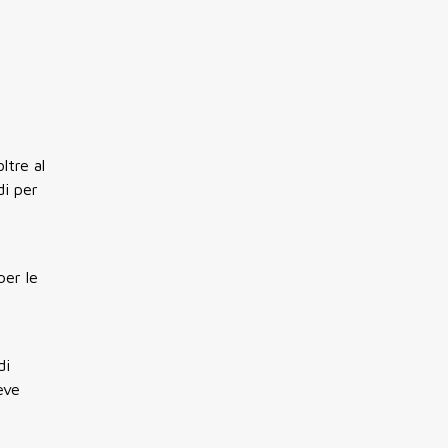
ltre al
di per
per le
di
eve