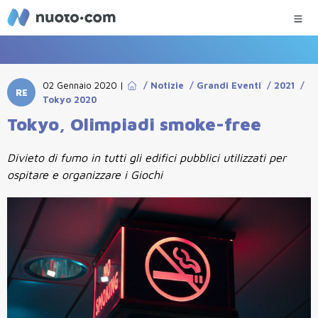
02 Gennaio 2020
|
/
Notizie
/
Grandi Eventi
/
2021
/
RE
Tokyo 2020
Tokyo, Olimpiadi smoke-free
Divieto di fumo in tutti gli edifici pubblici utilizzati per
ospitare e organizzare i Giochi