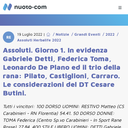
19 Luglio 2022
|
/
Notizie
/
Grandi Eventi
/
2022
/
RE
Assoluti Herbalife 2022
Assoluti. Giorno 1. In evidenza
Gabriele Detti, Federica Toma,
Leonardo De Plano ed il trio della
rana: Pilato, Castiglioni, Carraro.
Le considerazioni del DT Cesare
Butini.
Tutti i vincitori: 100 DORSO UOMINI: RESTIVO Matteo (CS
Carabinieri - RN Florentia) 54.41. 50 DORSO DONNE:
TOMA Federica (Centro Sp.vo Carabinieri - In Sport Rane
Rosse) 27.84. 400 STILE LIBERO UOMINI: DETTI Gabriele