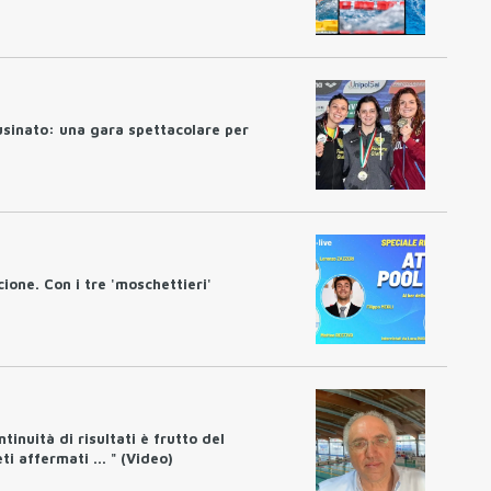
usinato: una gara spettacolare per
cione. Con i tre 'moschettieri'
tinuità di risultati è frutto del
i affermati ... " (Video)