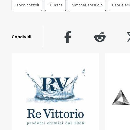
FabioScozzoli
100rana
SimoneCerasuolo
GabrieleM
Condividi