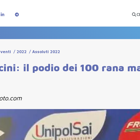
C
Eventi
/
2022
/
Assoluti 2022
ini: il podio dei 100 rana ma
nuoto.com