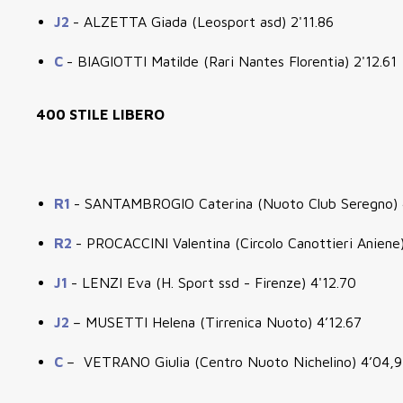
J2
- ALZETTA Giada (Leosport asd) 2'11.86
C
- BIAGIOTTI Matilde (Rari Nantes Florentia) 2'12.61
400 STILE LIBERO
R1
- SANTAMBROGIO Caterina (Nuoto Club Seregno) 4
R2
- PROCACCINI Valentina (Circolo Canottieri Aniene
J1
- LENZI Eva (H. Sport ssd - Firenze) 4'12.70
J2
– MUSETTI Helena (Tirrenica Nuoto) 4’12.67
C
– VETRANO Giulia (Centro Nuoto Nichelino) 4’04,