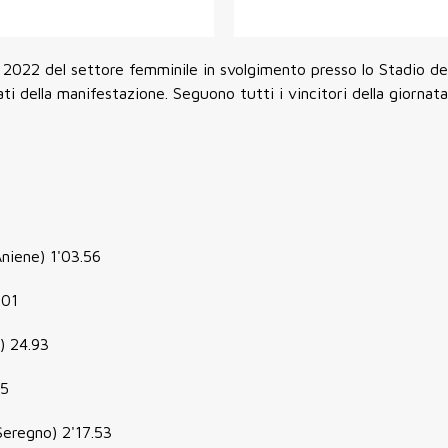
li 2022 del settore femminile in svolgimento presso lo Stadio de
ti della manifestazione. Seguono tutti i vincitori della giornata
niene) 1'03.56
.01
) 24.93
85
eregno) 2'17.53