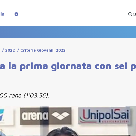
C
/
2022
/
Criteria Giovanili 2022
sa la prima giornata con sei 
100 rana (1’03.56).