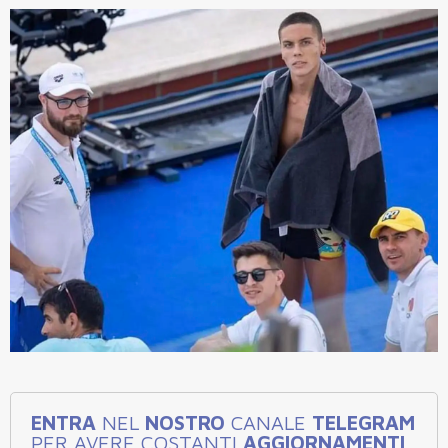
ENTRA
NEL
NOSTRO
CANALE
TELEGRAM
PER AVERE COSTANTI
AGGIORNAMENTI